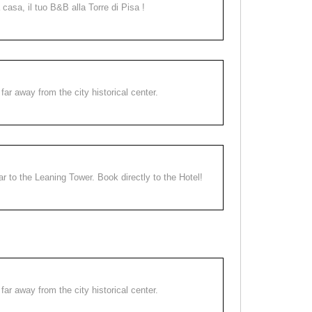
a casa, il tuo B&B alla Torre di Pisa !
far away from the city historical center.
ear to the Leaning Tower. Book directly to the Hotel!
far away from the city historical center.