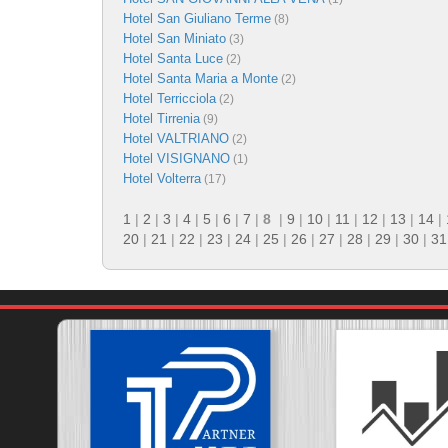
Hotel San Giuliano Terme
(8)
Hotel San Miniato
(3)
Hotel Santa Luce
(2)
Hotel Santa Maria a Monte
(2)
Hotel Terricciola
(2)
Hotel Tirrenia
(9)
Hotel VALTRIANO
(2)
Hotel VISIGNANO
(1)
Hotel Volterra
(17)
1
|
2
|
3
|
4
|
5
|
6
|
7
|
8
|
9
|
10
|
11
|
12
|
13
|
14
|
20
|
21
|
22
|
23
|
24
|
25
|
26
|
27
|
28
|
29
|
30
|
31