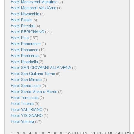
Hotel Monteverdi Marittimo
(2)
Hotel Montopoli Val d'Arno
(1)
Hotel Navacchio
(2)
Hotel Palaia
(6)
Hotel Peccioli
(4)
Hotel PERIGNANO
(29)
Hotel Pisa
(167)
Hotel Pomarance
(1)
Hotel Ponsacco
(19)
Hotel Pontedera
(10)
Hotel Riparbella
(2)
Hotel SAN GIOVANNI ALLA VENA
(1)
Hotel San Giuliano Terme
(8)
Hotel San Miniato
(3)
Hotel Santa Luce
(2)
Hotel Santa Maria a Monte
(2)
Hotel Terricciola
(2)
Hotel Tirrenia
(9)
Hotel VALTRIANO
(2)
Hotel VISIGNANO
(1)
Hotel Volterra
(17)
1
|
2
|
3
|
4
|
5
|
6
|
7
|
8
|
9
|
10
|
11
|
12
|
13
|
14
|
15
|
16
|
17
|