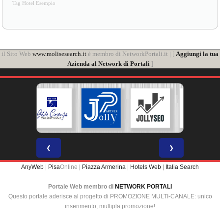
Tag Hotel Esempio
il Sito Web
www.molisesearch.it
è membro di NetworkPortali.it | [
Aggiungi la tua
Azienda al Network di Portali
]
❮
❯
AnyWeb
|
Pisa
Online |
Piazza Armerina
|
Hotels Web
|
Italia Search
Portale Web membro di
NETWORK PORTALI
Questo portale aderisce al progetto di PROMOZIONE MULTI-CANALE: unico
inserimento, multipla promozione!