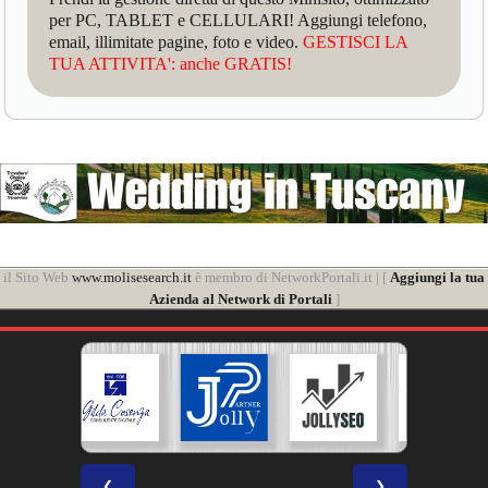
per PC, TABLET e CELLULARI! Aggiungi telefono,
email, illimitate pagine, foto e video.
GESTISCI LA
TUA ATTIVITA': anche GRATIS!
il Sito Web
www.molisesearch.it
è membro di NetworkPortali.it | [
Aggiungi la tua
Azienda al Network di Portali
]
❮
❯