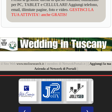
per PC, TABLET e CELLULARI! Aggiungi telefono,
email, illimitate pagine, foto e video.
GESTISCI LA
TUA ATTIVITA': anche GRATIS!
il Sito Web
www.molisesearch.it
è membro di NetworkPortali.it | [
Aggiungi la tua
Azienda al Network di Portali
]
❮
❯