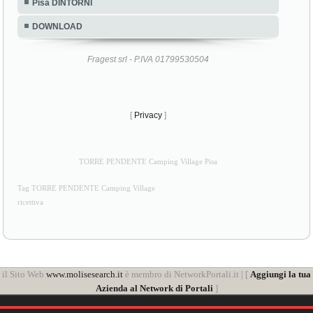
Pisa DINTORNI
DOWNLOAD
Fragest srl - P.IVA 01799530504
[
Privacy
]
TORRE PENDENTE Camping Village Pisa
Tag TORRE PENDENTE Camping Village
ricettiva
il Sito Web
www.molisesearch.it
è membro di NetworkPortali.it | [
Aggiungi la tua
Azienda al Network di Portali
]