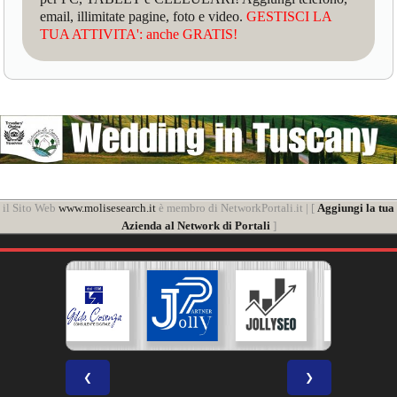
email, illimitate pagine, foto e video.
GESTISCI LA
TUA ATTIVITA': anche GRATIS!
il Sito Web
www.molisesearch.it
è membro di NetworkPortali.it | [
Aggiungi la tua
Azienda al Network di Portali
]
❮
❯