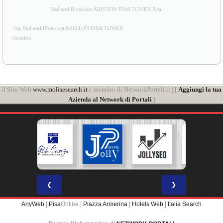
Bed and Breakfast ARISTON PISA TOWER Pisa
Tag Bed and Breakfast ARISTON PISA TOWER
ricettiva
il Sito Web
www.molisesearch.it
è membro di NetworkPortali.it | [
Aggiungi la tua
Azienda al Network di Portali
]
❮
❯
AnyWeb
|
Pisa
Online |
Piazza Armerina
|
Hotels Web
|
Italia Search