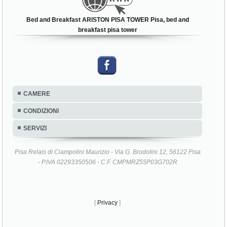
Bed and Breakfast ARISTON PISA TOWER Pisa, bed and
breakfast pisa tower
CAMERE
CONDIZIONI
SERVIZI
Pisa Relais di Ciampolini Maurizio - Via G. Brodolini 12, 56122 Pisa
- P.IVA 02293350506 - C.F. CMPMRZ55P03G702R
[
Privacy
]