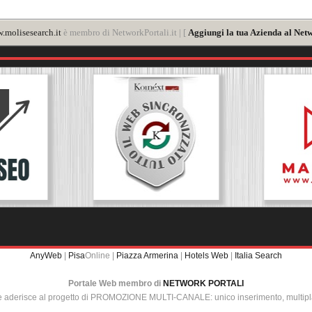
.molisesearch.it
è membro di NetworkPortali.it | [
Aggiungi la tua Azienda al Netw
AnyWeb
|
Pisa
Online |
Piazza Armerina
|
Hotels Web
|
Italia Search
Portale Web membro di
NETWORK PORTALI
e aderisce al progetto di PROMOZIONE MULTI-CANALE: unico inserimento, multip