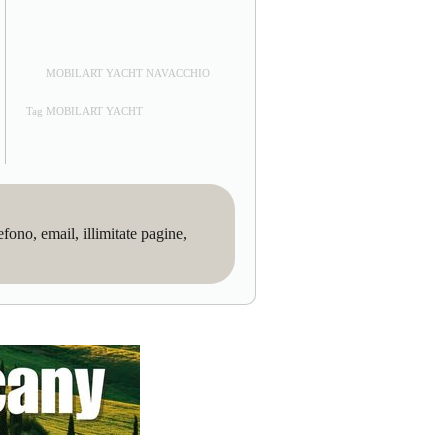
MOBILART YACHT NAVACCHIO
Tag MOBILART YACHT
no, email, illimitate pagine,