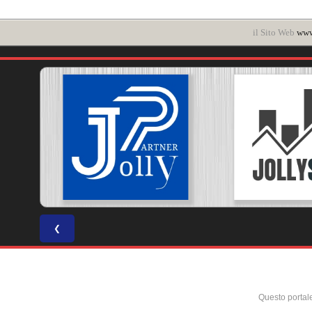
il Sito Web
www
❮
Questo portal