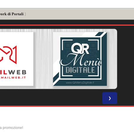
ork di Portali
]
❯
la promozione!