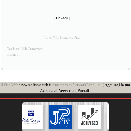
[
Privacy
]
Hotel Villa Primavera Pisa
Tag Hotel Villa Primavera
ricettiva
il Sito Web
www.molisesearch.it
è membro di NetworkPortali.it | [
Aggiungi la tua
Azienda al Network di Portali
]