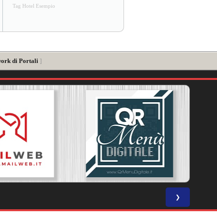
Tag Hotel Esempio
ork di Portali
]
❯