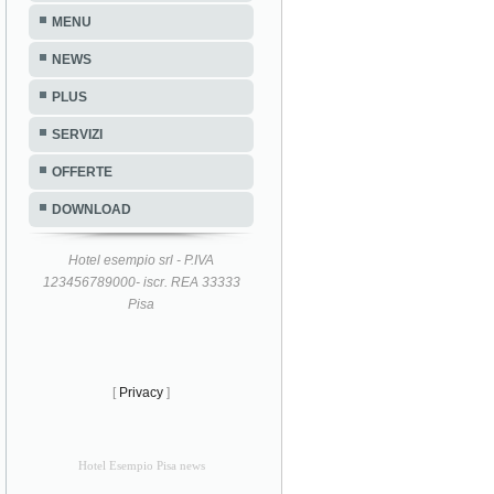
MENU
NEWS
PLUS
SERVIZI
OFFERTE
DOWNLOAD
Hotel esempio srl - P.IVA
123456789000- iscr. REA 33333
Pisa
[
Privacy
]
Hotel Esempio Pisa news