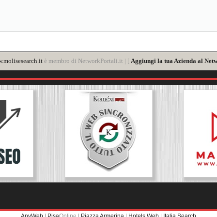
.molisesearch.it
è membro di NetworkPortali.it | [
Aggiungi la tua Azienda al Netw
AnyWeb
|
Pisa
Online |
Piazza Armerina
|
Hotels Web
|
Italia Search