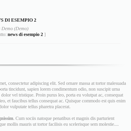
S DI ESEMPIO 2
 Demo (Demo)
utto:
news di esempio 2
]
, consectetur adipiscing elit. Sed ornare massa at tortor malesuada
 porta tincidunt, sapien lorem condimentum odio, non suscipit urna
dolor vel tristique. Proin purus leo, porta eu volutpat ac, consequat
eo, et faucibus tellus consequat ac. Quisque commodo est quis enim
olor vulputate tellus pharetra placerat.
gnissim
. Cum sociis natoque penatibus et magnis dis parturient
e mollis mauris ut tortor facilisis eu scelerisque sem molestie....