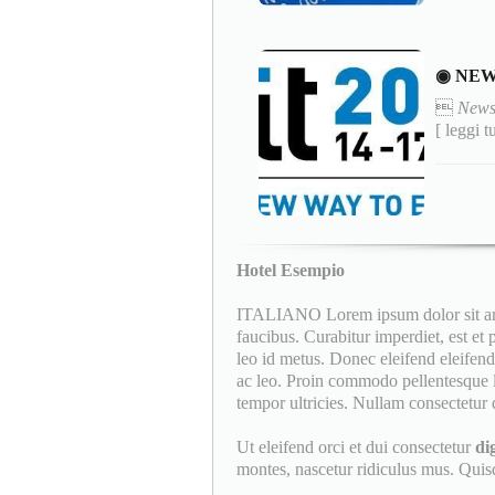
◉ NEW

News
[ leggi t
Hotel Esempio
ITALIANO Lorem ipsum dolor sit amet
faucibus. Curabitur imperdiet, est et
leo id metus. Donec eleifend eleifend 
ac leo. Proin commodo pellentesque l
tempor ultricies. Nullam consectetur d
Ut eleifend orci et dui consectetur
di
montes, nascetur ridiculus mus. Quisqu