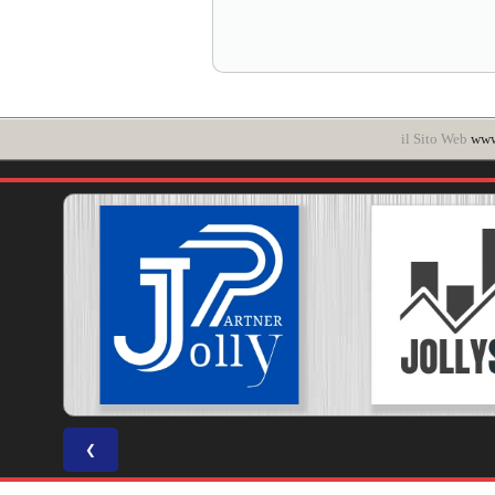
il Sito Web
www
❮