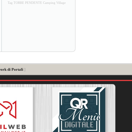
Tag TORRE PENDENTE Camping Village
ork di Portali
]