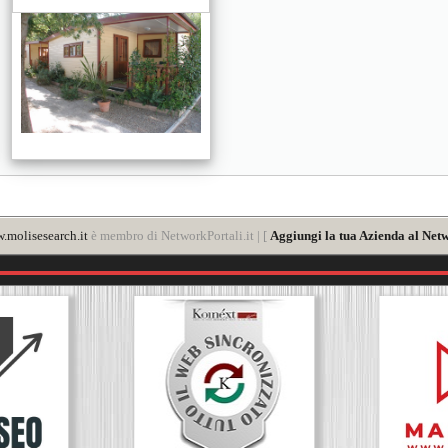
.molisesearch.it
è membro di NetworkPortali.it | [
Aggiungi la tua Azienda al Netw