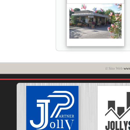
il Sito Web
www