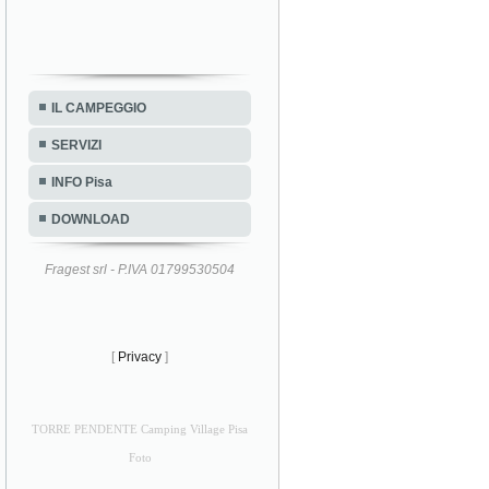
IL CAMPEGGIO
SERVIZI
INFO Pisa
DOWNLOAD
Fragest srl - P.IVA 01799530504
[
Privacy
]
TORRE PENDENTE Camping Village Pisa
Foto