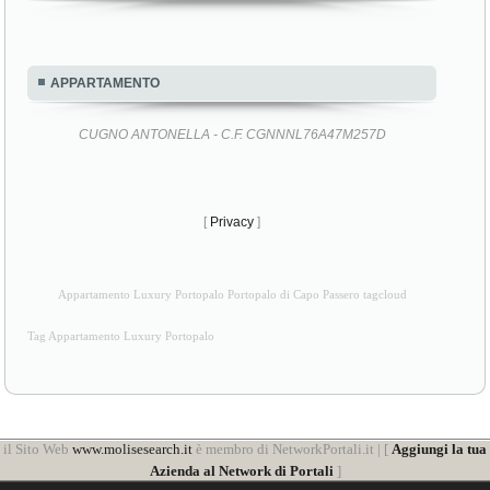
APPARTAMENTO
CUGNO ANTONELLA - C.F. CGNNNL76A47M257D
[
Privacy
]
Appartamento Luxury Portopalo Portopalo di Capo Passero tagcloud
Tag Appartamento Luxury Portopalo
il Sito Web
www.molisesearch.it
è membro di NetworkPortali.it | [
Aggiungi la tua
Azienda al Network di Portali
]