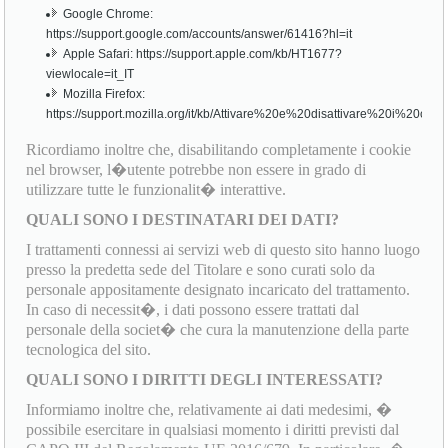
Google Chrome:
https://support.google.com/accounts/answer/61416?hl=it
Apple Safari: https://support.apple.com/kb/HT1677?
viewlocale=it_IT
Mozilla Firefox:
https://support.mozilla.org/it/kb/Attivare%20e%20disattivare%20i%20cook
Ricordiamo inoltre che, disabilitando completamente i cookie
nel browser, l�utente potrebbe non essere in grado di
utilizzare tutte le funzionalit� interattive.
QUALI SONO I DESTINATARI DEI DATI?
I trattamenti connessi ai servizi web di questo sito hanno luogo
presso la predetta sede del Titolare e sono curati solo da
personale appositamente designato incaricato del trattamento.
In caso di necessit�, i dati possono essere trattati dal
personale della societ� che cura la manutenzione della parte
tecnologica del sito.
QUALI SONO I DIRITTI DEGLI INTERESSATI?
Informiamo inoltre che, relativamente ai dati medesimi, �
possibile esercitare in qualsiasi momento i diritti previsti dal