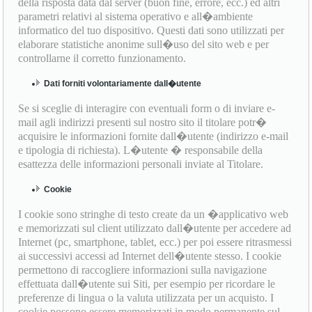
della risposta data dal server (buon fine, errore, ecc.) ed altri
parametri relativi al sistema operativo e all�ambiente
informatico del tuo dispositivo. Questi dati sono utilizzati per
elaborare statistiche anonime sull�uso del sito web e per
controllarne il corretto funzionamento.
Dati forniti volontariamente dall�utente
Se si sceglie di interagire con eventuali form o di inviare e-
mail agli indirizzi presenti sul nostro sito il titolare potr�
acquisire le informazioni fornite dall�utente (indirizzo e-mail
e tipologia di richiesta). L�utente � responsabile della
esattezza delle informazioni personali inviate al Titolare.
Cookie
I cookie sono stringhe di testo create da un �applicativo web
e memorizzati sul client utilizzato dall�utente per accedere ad
Internet (pc, smartphone, tablet, ecc.) per poi essere ritrasmessi
ai successivi accessi ad Internet dell�utente stesso. I cookie
permettono di raccogliere informazioni sulla navigazione
effettuata dall�utente sui Siti, per esempio per ricordare le
preferenze di lingua o la valuta utilizzata per un acquisto. I
cookie possono essere memorizzati in modo permanente sul