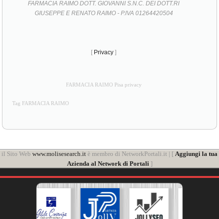
FARMACIA RAIMO DOTT. GIOVANNI S.N.C. DEI DOTT.RI
GIUSEPPE E RENATO RAIMO - P.IVA 01264420504
[
Privacy
]
FARMACIA RAIMO Pisa privacy
Tag FARMACIA RAIMO
il Sito Web
www.molisesearch.it
è membro di NetworkPortali.it | [
Aggiungi la tua
Azienda al Network di Portali
]