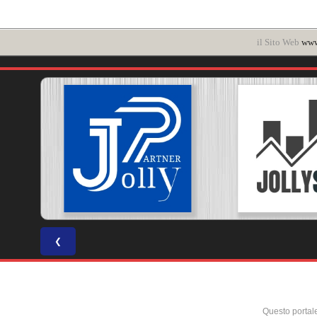
il Sito Web
www
❮
Questo portal