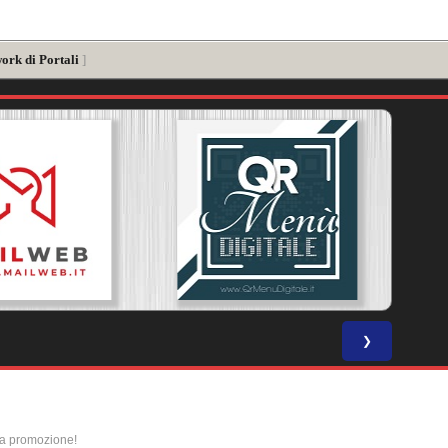
ork di Portali
]
❯
la promozione!