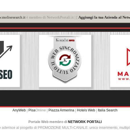
.molisesearch.it
è membro di NetworkPortali.it | [
Aggiungi la tua Azienda al Netw
AnyWeb
|
Pisa
Online |
Piazza Armerina
|
Hotels Web
|
Italia Search
Portale Web membro di
NETWORK PORTALI
e aderisce al progetto di PROMOZIONE MULTI-CANALE: unico inserimento, multip