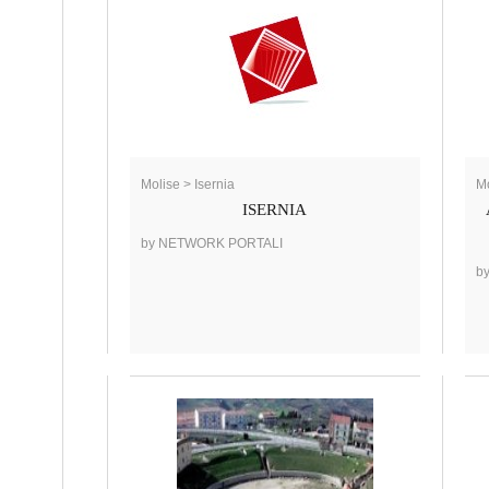
Molise > Isernia
M
ISERNIA
by NETWORK PORTALI
b